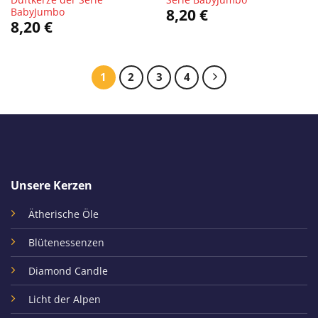
BabyJumbo
8,20
€
8,20
€
1
2
3
4
Unsere Kerzen
Ätherische Öle
Blütenessenzen
Diamond Candle
Licht der Alpen