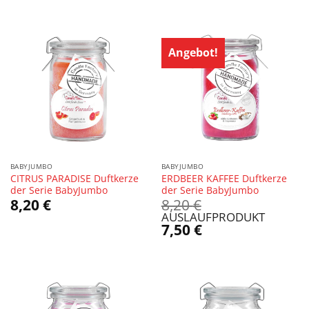
Angebot!
BABYJUMBO
BABYJUMBO
CITRUS PARADISE Duftkerze
ERDBEER KAFFEE Duftkerze
der Serie BabyJumbo
der Serie BabyJumbo
Ursprünglicher
8,20
€
8,20
€
Preis
AUSLAUFPRODUKT
war:
Aktueller
7,50
€
8,20 €
Preis
ist:
7,50 €.