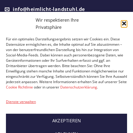
info@heimlicht-landstuhl.de
Wir respektieren Ihre
Privatsphäre
Ein Partnerunternehmen von
Für ein optimales Darstellungsergebnis setzen wir Cookies ein. Diese
Datensätze ermöglichen es, die Inhalte optimal auf Sie abzustimmen –
von der benutzerfreundlichen Darstellung bis hin zur Integration von
Social-Media-Feeds. Dabei können auch personenbezogene Daten, wie
Geräteinformationen oder Ihr Surfverhalten erfasst und ggf. an
Drittanbieter übertragen werden. Bitte beachten Sie: Ohne Ihre
Einwilligung stehen manche Inhalte und Funktionen möglicherweise nur
eingeschränkt zur Verfügung. Selbstverständlich können Sie Ihre Auswahl
jederzeit anpassen. Weitere Informationen erhalten Sie auf unserer Seite
Cookie Richtlinie
oder in unserer
Datenschutzerklärung
.
IMPRESSUM
DATENSCHUTZ
Dienste verwalten
© 2026 Hermann's Heimlicht
Website by
Sipe Design Werbeagentur
AKZEPTIEREN