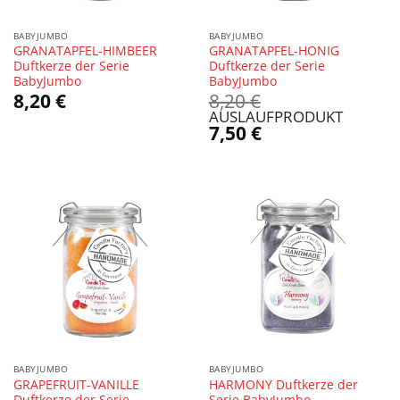
BABYJUMBO
BABYJUMBO
GRANATAPFEL-HIMBEER
GRANATAPFEL-HONIG
Duftkerze der Serie
Duftkerze der Serie
BabyJumbo
BabyJumbo
Ursprünglicher
8,20
€
8,20
€
Preis
AUSLAUFPRODUKT
war:
Aktueller
7,50
€
8,20 €
Preis
ist:
7,50 €.
BABYJUMBO
BABYJUMBO
GRAPEFRUIT-VANILLE
HARMONY Duftkerze der
Duftkerze der Serie
Serie BabyJumbo