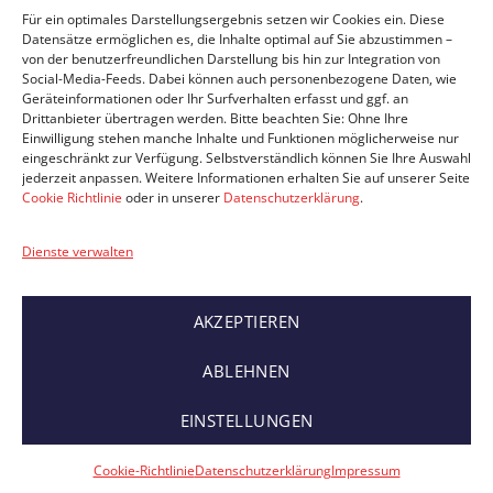
Ein Partnerunternehmen von
Für ein optimales Darstellungsergebnis setzen wir Cookies ein. Diese
Datensätze ermöglichen es, die Inhalte optimal auf Sie abzustimmen –
von der benutzerfreundlichen Darstellung bis hin zur Integration von
Social-Media-Feeds. Dabei können auch personenbezogene Daten, wie
Geräteinformationen oder Ihr Surfverhalten erfasst und ggf. an
Drittanbieter übertragen werden. Bitte beachten Sie: Ohne Ihre
Einwilligung stehen manche Inhalte und Funktionen möglicherweise nur
eingeschränkt zur Verfügung. Selbstverständlich können Sie Ihre Auswahl
jederzeit anpassen. Weitere Informationen erhalten Sie auf unserer Seite
Cookie Richtlinie
oder in unserer
Datenschutzerklärung
.
IMPRESSUM
DATENSCHUTZ
Dienste verwalten
© 2026 Hermann's Heimlicht
Website by
Sipe Design Werbeagentur
AKZEPTIEREN
ABLEHNEN
EINSTELLUNGEN
Gemäß §19 Abs. 1 UStG ist keine Umsatzsteuer enthalten und
ausgewiesen.
Cookie-Richtlinie
Datenschutzerklärung
Impressum