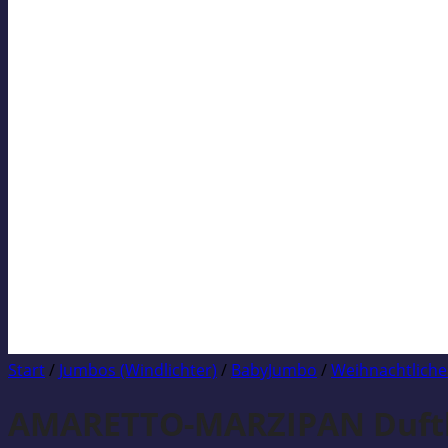
Start
/
Jumbos (Windlichter)
/
BabyJumbo
/
Weihnachtliche
AMARETTO-MARZIPAN Duftk