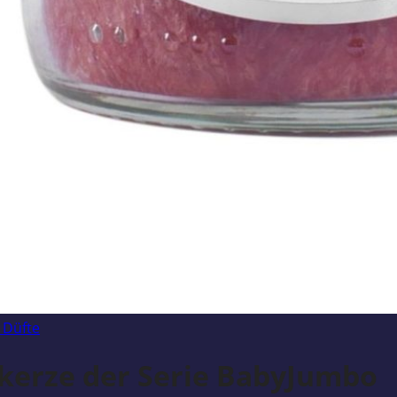
 Düfte
erze der Serie BabyJumbo