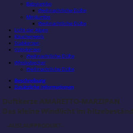
BabyJumbo
Weihnachtliche Düfte
MiniJumbo
Weihnachtliche Düfte
Licht der Alpen
Räucherwerk
Stabkerzen
Votivkerzen
Weihnachtliche Düfte
Whiskybecher
Weihnachtliche Düfte
Beschreibung
Zusätzliche Informationen
Duftkerze AMARETTO-MARZIPAN
Das kleine Windlicht im hitzebestä
-AUSLAUFPRODUKT-