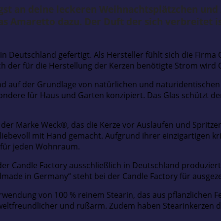
gst an deine leckeren Weihnachtsplätzchen und
s Amaretto dazu. Der Duft der sich verbreitet 
n Deutschland gefertigt. Als Hersteller fühlt sich die Firma
der für die Herstellung der Kerzen benötigte Strom wird C
d auf der Grundlage von natürlichen und naturidentischen D
dere für Haus und Garten konzipiert. Das Glas schützt den
der Marke Weck®, das die Kerze vor Auslaufen und Spritzen s
bevoll mit Hand gemacht. Aufgrund ihrer einzigartigen kris
g für jeden Wohnraum.
der Candle Factory ausschließlich in Deutschland produziert
dmade in Germany“ steht bei der Candle Factory für ausgeze
erwendung von 100 % reinem Stearin, das aus pflanzlichen 
weltfreundlicher und rußarm. Zudem haben Stearinkerzen 