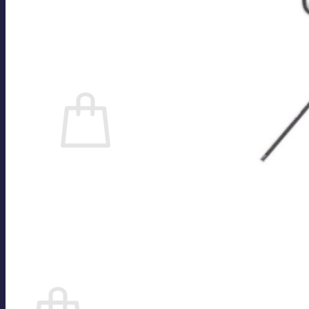
Kontakt
Impressum
Datenschutzerklärung
Cookie-Richtlinie (EU)
Anmelden
0
Es befinden sich keine Produkte im Warenkorb.
Zurück zum Shop
Suchen
nach:
0
Warenkorb