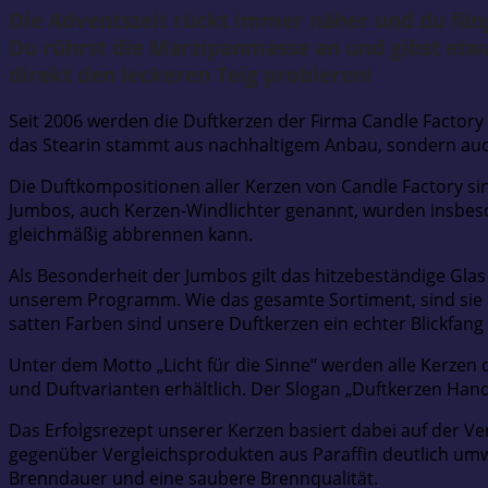
Die Adventszeit rückt immer näher und du fän
Du rührst die Marzipanmasse an und gibst etwa
direkt den leckeren Teig probieren!
Seit 2006 werden die Duftkerzen der Firma Candle Factory i
das Stearin stammt aus nachhaltigem Anbau, sondern auch 
Die Duftkompositionen aller Kerzen von Candle Factory sin
Jumbos, auch Kerzen-Windlichter genannt, wurden insbeson
gleichmäßig abbrennen kann.
Als Besonderheit der Jumbos gilt das hitzebeständige Glas 
unserem Programm. Wie das gesamte Sortiment, sind sie lie
satten Farben sind unsere Duftkerzen ein echter Blickfan
Unter dem Motto „Licht für die Sinne“ werden alle Kerzen 
und Duftvarianten erhältlich. Der Slogan „Duftkerzen Han
Das Erfolgsrezept unserer Kerzen basiert dabei auf der V
gegenüber Vergleichsprodukten aus Paraffin deutlich um
Brenndauer und eine saubere Brennqualität.