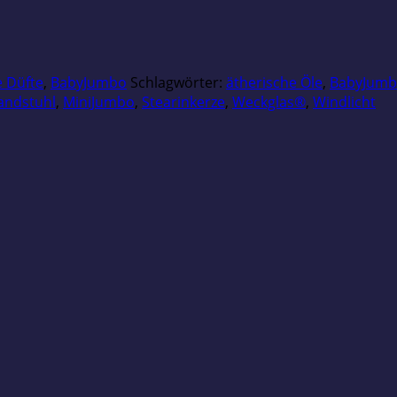
e Düfte
,
BabyJumbo
Schlagwörter:
ätherische Öle
,
BabyJum
andstuhl
,
MiniJumbo
,
Stearinkerze
,
Weckglas®
,
Windlicht