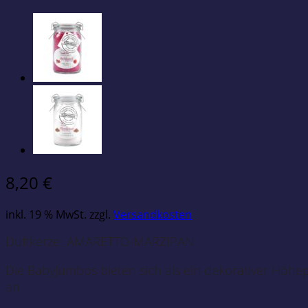
8,20
€
inkl. 19 % MwSt.
zzgl.
Versandkosten
Duftkerze AMARETTO-MARZIPAN
Die BabyJumbos bieten sich als ein dekorativer Höh
an