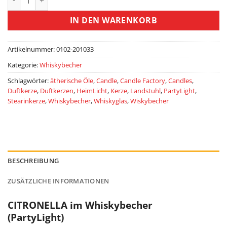
IN DEN WARENKORB
Artikelnummer:
0102-201033
Kategorie:
Whiskybecher
Schlagwörter:
ätherische Öle
,
Candle
,
Candle Factory
,
Candles
,
Duftkerze
,
Duftkerzen
,
HeimLicht
,
Kerze
,
Landstuhl
,
PartyLight
,
Stearinkerze
,
Whiskybecher
,
Whiskyglas
,
Wiskybecher
BESCHREIBUNG
ZUSÄTZLICHE INFORMATIONEN
CITRONELLA im Whiskybecher
(PartyLight)