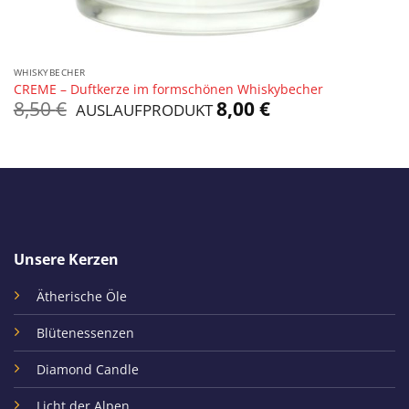
WHISKYBECHER
CREME – Duftkerze im formschönen Whiskybecher
Ursprünglicher
Aktueller
8,50
€
8,00
€
AUSLAUFPRODUKT
Preis
Preis
war:
ist:
8,50 €
8,00 €.
Unsere Kerzen
Ätherische Öle
Blütenessenzen
Diamond Candle
Licht der Alpen