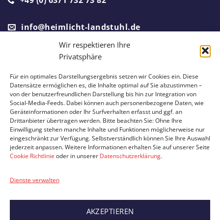
+49 (0) 6371 732 73 82
info@heimlicht-landstuhl.de
Wir respektieren Ihre
Privatsphäre
Ein Partnerunternehmen von
Für ein optimales Darstellungsergebnis setzen wir Cookies ein. Diese
Datensätze ermöglichen es, die Inhalte optimal auf Sie abzustimmen –
von der benutzerfreundlichen Darstellung bis hin zur Integration von
Social-Media-Feeds. Dabei können auch personenbezogene Daten, wie
Geräteinformationen oder Ihr Surfverhalten erfasst und ggf. an
Drittanbieter übertragen werden. Bitte beachten Sie: Ohne Ihre
Einwilligung stehen manche Inhalte und Funktionen möglicherweise nur
eingeschränkt zur Verfügung. Selbstverständlich können Sie Ihre Auswahl
jederzeit anpassen. Weitere Informationen erhalten Sie auf unserer Seite
Cookie Richtlinie
oder in unserer
Datenschutzerklärung
.
IMPRESSUM
DATENSCHUTZ
Dienste verwalten
© 2026 Hermann's Heimlicht
Website by
Sipe Design Werbeagentur
AKZEPTIEREN