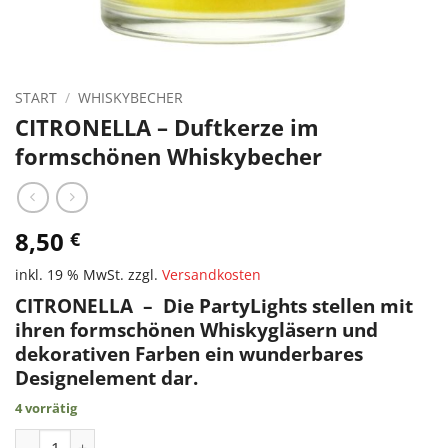
START
/
WHISKYBECHER
CITRONELLA – Duftkerze im
formschönen Whiskybecher
8,50
€
inkl. 19 % MwSt.
zzgl.
Versandkosten
CITRONELLA – Die PartyLights stellen mit
ihren formschönen Whiskygläsern und
dekorativen Farben ein wunderbares
Designelement dar.
4 vorrätig
CITRONELLA - Duftkerze im formschönen Whiskybecher Meng