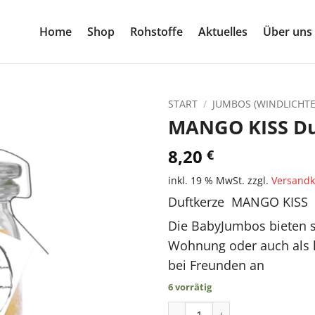
Home
Shop
Rohstoffe
Aktuelles
Über uns
START
/
JUMBOS (WINDLICHTE
MANGO KISS Du
8,20
€
inkl. 19 % MwSt.
zzgl.
Versandk
Duftkerze MANGO KISS
Die BabyJumbos bieten si
Wohnung oder auch als 
bei Freunden an
6 vorrätig
MANGO KISS Duftkerze der S