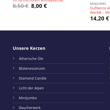
im formschönen Whiskybecher
MINIJUMBO
Ursprünglicher
Aktueller
8,50
€
8,00
€
Duftkerze 
Preis
Preis
Weck® – Mi
war:
ist:
8,50 €
8,00 €.
14,20
€
Unsere Kerzen
Ätherische Öle
Blütenessenzen
Diamond Candle
Licht der Alpen
MiniJumbo
Räucherwerk