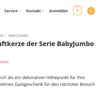
Service
Kontakt
Anmelden
0
R)
/
BABYJUMBO
ftkerze der Serie BabyJumbo
osten
ch als ein dekorativer Höhepunkt für ihre
kleines Gastgeschenk für den nächsten Besuch
erie BabyJumbo Menge