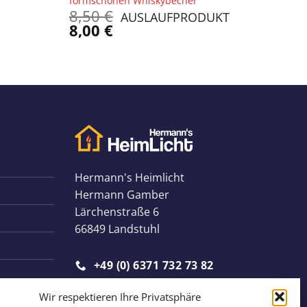
formschönen Whiskybecher
Ursprünglicher
8,50
€
AUSLAUFPRODUKT
Preis
Aktueller
8,00
€
war:
Preis
8,50 €
ist:
8,00 €.
Hermann's Heimlicht
Hermann Gamber
Lärchenstraße 6
66849 Landstuhl
+49 (0) 6371 732 73 82
Wir respektieren Ihre Privatsphäre