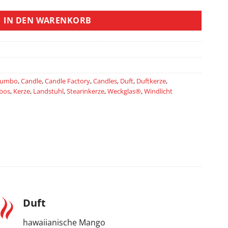
IN DEN WARENKORB
Jumbo
,
Candle
,
Candle Factory
,
Candles
,
Duft
,
Duftkerze
,
bos
,
Kerze
,
Landstuhl
,
Stearinkerze
,
Weckglas®
,
Windlicht
Duft
hawaiianische Mango