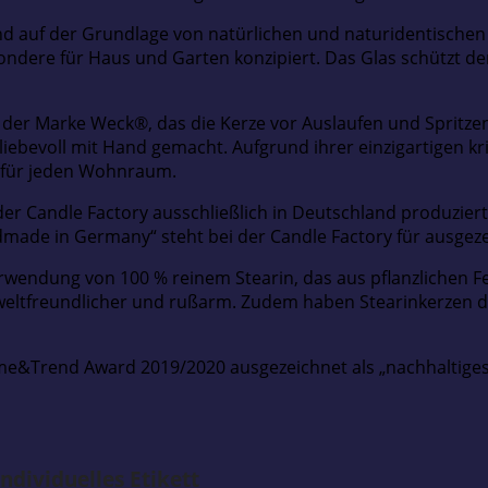
d auf der Grundlage von natürlichen und naturidentischen D
dere für Haus und Garten konzipiert. Das Glas schützt den
der Marke Weck®, das die Kerze vor Auslaufen und Spritzen s
bevoll mit Hand gemacht. Aufgrund ihrer einzigartigen kris
g für jeden Wohnraum.
der Candle Factory ausschließlich in Deutschland produziert
dmade in Germany“ steht bei der Candle Factory für ausgeze
erwendung von 100 % reinem Stearin, das aus pflanzlichen 
weltfreundlicher und rußarm. Zudem haben Stearinkerzen 
e&Trend Award 2019/2020 ausgezeichnet als „nachhaltiges T
ndividuelles Etikett