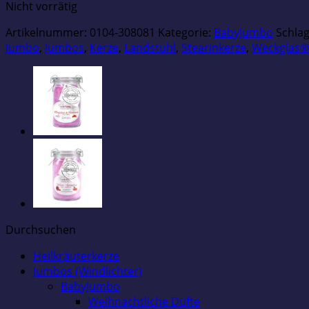
Nicht vorrätig
Artikelnummer:
0104-308081
Kategorie:
BabyJumbo
Schla
Jumbo
,
Jumbos
,
Kerze
,
Landstuhl
,
Stearinkerze
,
Weckglas®
Durchsuchen
Heilkräuterkerze
Jumbos (Windlichter)
BabyJumbo
Weihnachtliche Düfte