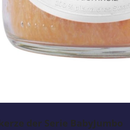
erze der Serie BabyJumbo