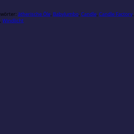
gwörter:
ätherische Öle
,
BabyJumbo
,
Candle
,
Candle Factory
,
Windlicht