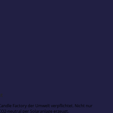
st
 Candle Factory der Umwelt verpflichtet. Nicht nur
O2-neutral per Solaranlage erzeugt.