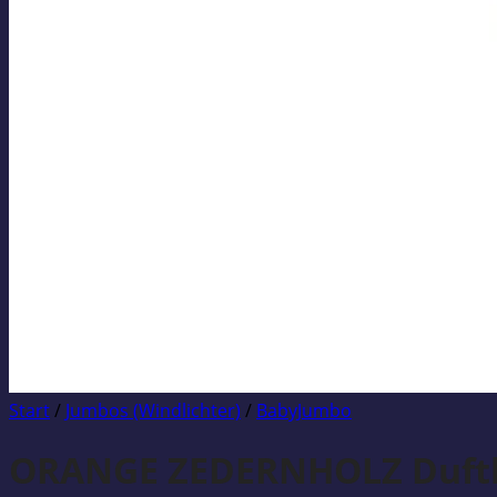
Start
/
Jumbos (Windlichter)
/
BabyJumbo
ORANGE ZEDERNHOLZ Duftk