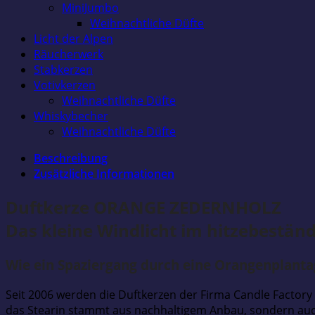
MiniJumbo
Weihnachtliche Düfte
Licht der Alpen
Räucherwerk
Stabkerzen
Votivkerzen
Weihnachtliche Düfte
Whiskybecher
Weihnachtliche Düfte
Beschreibung
Zusätzliche Informationen
Duftkerze ORANGE ZEDERNHOLZ
Das kleine Windlicht im hitzebestä
Wie ein Spaziergang durch eine Orangenplanta
Seit 2006 werden die Duftkerzen der Firma Candle Factory i
das Stearin stammt aus nachhaltigem Anbau, sondern auch 