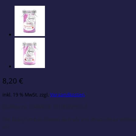
8,20
€
inkl. 19 % MwSt.
zzgl.
Versandkosten
Duftkerze ORANGE ZEDERNHOLZ
Die BabyJumbos bieten sich als ein dekorativer Höh
an