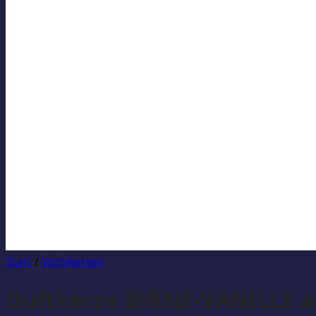
Start
/
Votivkerzen
Duftkerze BIRNE-VANILLE al