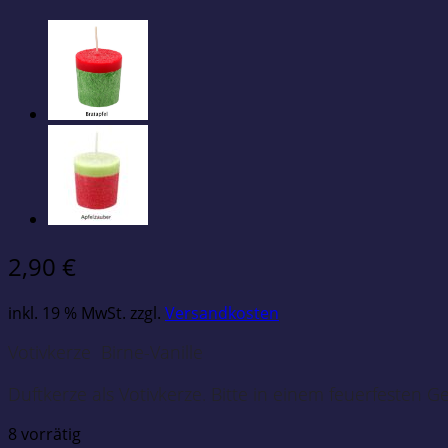
2,90
€
inkl. 19 % MwSt.
zzgl.
Versandkosten
Votivkerze Birne-Vanille
Duftkerze als Votivkerze. Bitte in einem feuerfesten 
8 vorrätig