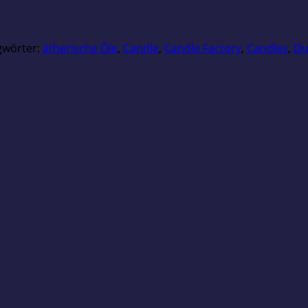
gwörter:
ätherische Öle
,
Candle
,
Candle Factory
,
Candles
,
Du