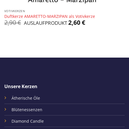
VOTIVKERZEN
Duftkerze AMARETTO-MARZIPAN als Votivkerze
Ursprünglicher
Aktueller
2,90
€
2,60
€
AUSLAUFPRODUKT
Preis
Preis
war:
ist:
2,90 €
2,60 €.
Unsere Kerzen
Ätherische Öle
Blütenessenzen
Diamond Candle