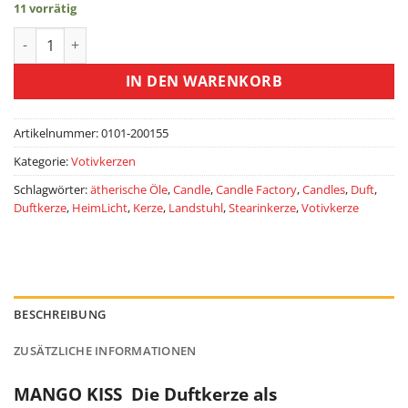
11 vorrätig
Duftkerze MANGO KISS als Votivkerze Menge
IN DEN WARENKORB
Artikelnummer:
0101-200155
Kategorie:
Votivkerzen
Schlagwörter:
ätherische Öle
,
Candle
,
Candle Factory
,
Candles
,
Duft
,
Duftkerze
,
HeimLicht
,
Kerze
,
Landstuhl
,
Stearinkerze
,
Votivkerze
BESCHREIBUNG
ZUSÄTZLICHE INFORMATIONEN
MANGO KISS Die Duftkerze als