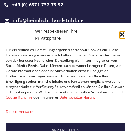
+49 (0) 6371 732 73 82
info@heimlicht-landstuhl.de
Wir respektieren Ihre
Privatsphäre
Ein Partnerunternehmen von
Für ein optimales Darstellungsergebnis setzen wir Cookies ein. Diese
Datensätze ermöglichen es, die Inhalte optimal auf Sie abzustimmen –
von der benutzerfreundlichen Darstellung bis hin zur Integration von
Social-Media-Feeds. Dabei können auch personenbezogene Daten, wie
Geräteinformationen oder Ihr Surfverhalten erfasst und ggf. an
Drittanbieter übertragen werden. Bitte beachten Sie: Ohne Ihre
Einwilligung stehen manche Inhalte und Funktionen möglicherweise nur
eingeschränkt zur Verfügung. Selbstverständlich können Sie Ihre Auswahl
jederzeit anpassen. Weitere Informationen erhalten Sie auf unserer Seite
Cookie Richtlinie
oder in unserer
Datenschutzerklärung
.
IMPRESSUM
DATENSCHUTZ
Dienste verwalten
© 2026 Hermann's Heimlicht
Website by
Sipe Design Werbeagentur
AKZEPTIEREN