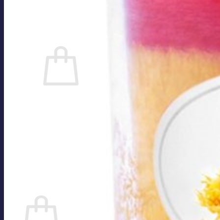
Datenschutzerklärung
Cookie-Richtlinie (EU)
Anmelden
0
Es befinden sich keine Produkte im
Warenkorb.
Zurück zum Shop
Suchen
nach:
0
Warenkorb