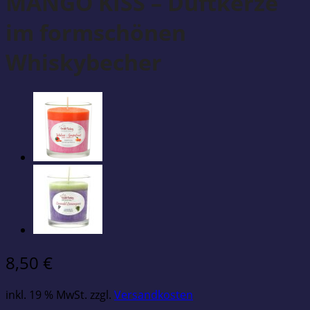
MANGO KISS – Duftkerze
im formschönen
Whiskybecher
8,50
€
inkl. 19 % MwSt.
zzgl.
Versandkosten