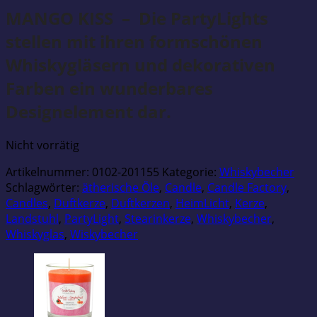
MANGO KISS – Die PartyLights
stellen mit ihren formschönen
Whiskygläsern und dekorativen
Farben ein wunderbares
Designelement dar.
Nicht vorrätig
Artikelnummer:
0102-201155
Kategorie:
Whiskybecher
Schlagwörter:
ätherische Öle
,
Candle
,
Candle Factory
,
Candles
,
Duftkerze
,
Duftkerzen
,
HeimLicht
,
Kerze
,
Landstuhl
,
PartyLight
,
Stearinkerze
,
Whiskybecher
,
Whiskyglas
,
Wiskybecher