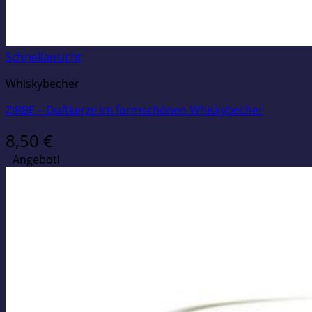
Schnellansicht
Whiskybecher
ZIRBE – Duftkerze im formschönen Whiskybecher
8,50
€
Angebot!