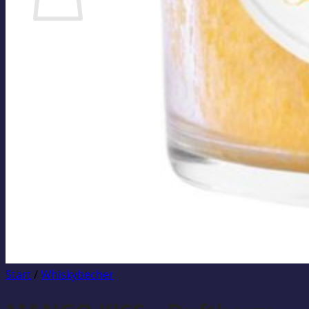
Es befinden sich keine Produkte im Warenkorb.
Zurück zum Shop
Start
/
Whiskybecher