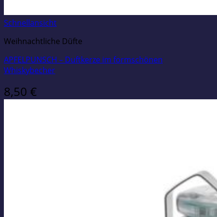
Schnellansicht
Weihnachtliche Düfte
APFELPUNSCH – Duftkerze im formschönen
Whiskybecher
8,50
€