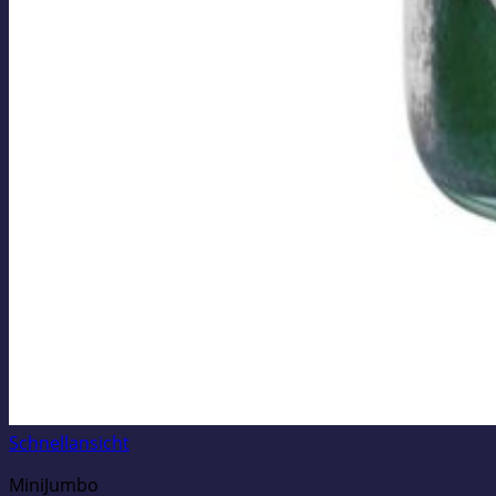
Schnellansicht
MiniJumbo