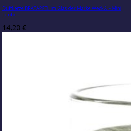
Duftkerze BRATAPFEL im Glas der Marke Weck® – Mini
Jumbo –
14,20
€