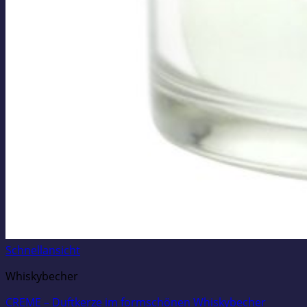
Schnellansicht
Whiskybecher
CREME – Duftkerze im formschönen Whiskybecher