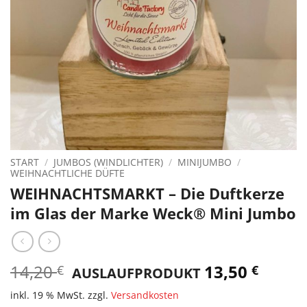
START
/
JUMBOS (WINDLICHTER)
/
MINIJUMBO
/
WEIHNACHTLICHE DÜFTE
WEIHNACHTSMARKT – Die Duftkerze
im Glas der Marke Weck® Mini Jumbo
14,20
Ursprünglicher
13,50
Aktuel
€
€
AUSLAUFPRODUKT
Preis
Preis
war:
ist:
inkl. 19 % MwSt.
zzgl.
Versandkosten