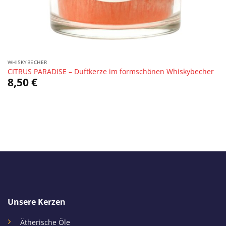
WHISKYBECHER
CITRUS PARADISE – Duftkerze im formschönen Whiskybecher
8,50
€
Unsere Kerzen
Ätherische Öle