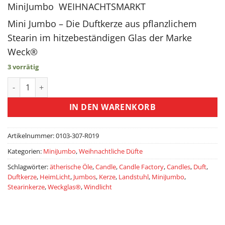
14,20 €
13,50 €
MiniJumbo WEIHNACHTSMARKT
Mini Jumbo – Die Duftkerze aus pflanzlichem
Stearin im hitzebeständigen Glas der Marke
Weck®
3 vorrätig
WEIHNACHTSMARKT - Die Duftkerze im Glas der Marke Weck
IN DEN WARENKORB
Artikelnummer:
0103-307-R019
Kategorien:
MiniJumbo
,
Weihnachtliche Düfte
Schlagwörter:
ätherische Öle
,
Candle
,
Candle Factory
,
Candles
,
Duft
,
Duftkerze
,
HeimLicht
,
Jumbos
,
Kerze
,
Landstuhl
,
MiniJumbo
,
Stearinkerze
,
Weckglas®
,
Windlicht