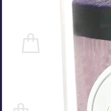
Kontakt
Impressum
Datenschutzerklärung
Cookie-Richtlinie (EU)
Anmelden
0
Es befinden sich keine Produkte im Warenkorb.
Zurück zum Shop
Suchen
nach:
0
Warenkorb