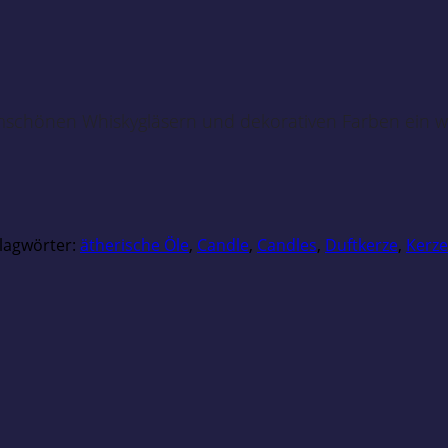
rmschönen Whiskygläsern und dekorativen Farben ein 
lagwörter:
ätherische Öle
,
Candle
,
Candles
,
Duftkerze
,
Kerze