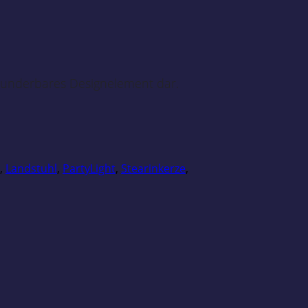
wunderbares Designelement dar.
,
Landstuhl
,
PartyLight
,
Stearinkerze
,