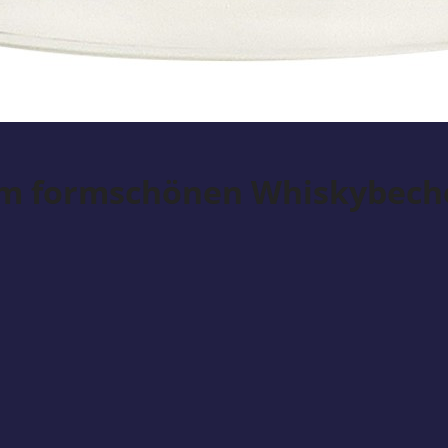
im formschönen Whiskybech