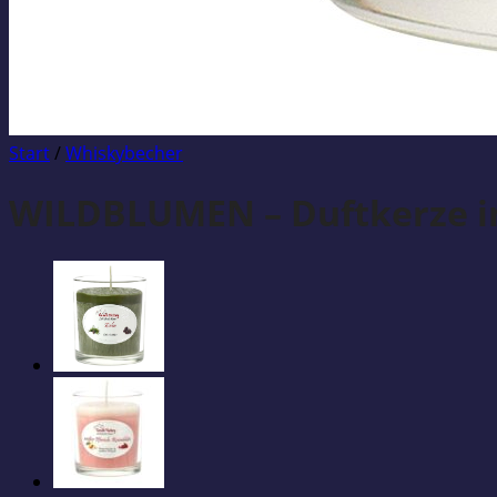
Start
/
Whiskybecher
WILDBLUMEN – Duftkerze 